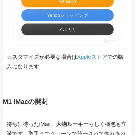
Amazon
Yahooショッピング
メルカリ
ポチップ
カスタマイズが必要な場合は
Appleストア
での購
入になります。
M1 iMacの開封
待ちに待ったiMac、
大物ルーキー
らしく梱包も立
派です。取手までグリーンで統一されて惚れ惚れ