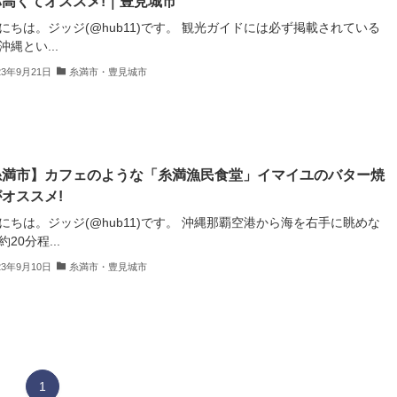
パ高くてオススメ!｜豊見城市
にちは。ジッジ(@hub11)です。 観光ガイドには必ず掲載されている
沖縄とい...
23年9月21日
糸満市・豊見城市
糸満市】カフェのような「糸満漁民食堂」イマイユのバター焼
オススメ!
にちは。ジッジ(@hub11)です。 沖縄那覇空港から海を右手に眺めな
20分程...
23年9月10日
糸満市・豊見城市
1