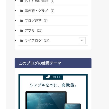
おすすめの書籍
(5)
(7)
(1)
(7)
県外旅・グルメ
(2)
(5)
(2)
(1)
ブログ運営
(7)
(4)
(3)
(4)
アプリ
(26)
(1)
(2)
ライフログ
(27)
(3)
(1)
(19)
(1)
(2)
(7)
(1)
このブログの使用テーマ
(2)
(1)
(1)