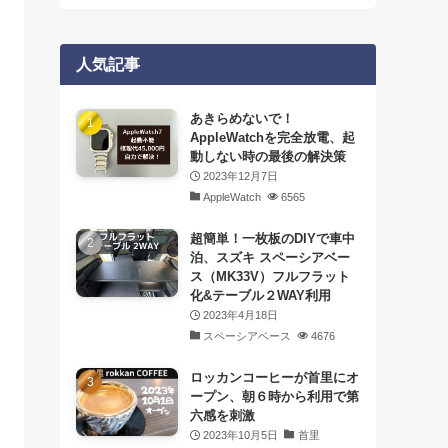
人気記事
あきらめないで！
AppleWatchを完全放電、起
動しない時の最後の解決策
2023年12月7日
AppleWatch
6565
超簡単！一枚板のDIYで車中
泊、スズキ スペーシアベー
ス（MK33V）フルフラット
化&テーブル２WAY利用
2023年4月18日
スペーシアベース
4676
ロッカンコーヒーが首里にオ
ープン、朝６時から利用で第
六感を刺激
2023年10月5日
首里