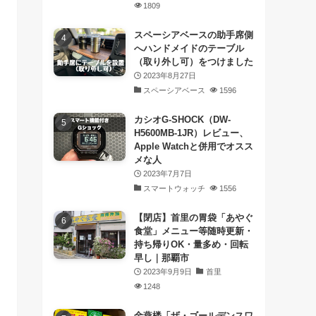
1809
スペーシアベースの助手席側
へハンドメイドのテーブル
（取り外し可）をつけました
2023年8月27日
スペーシアベース
1596
カシオG-SHOCK（DW-
H5600MB-1JR）レビュー、
Apple Watchと併用でオスス
メな人
2023年7月7日
スマートウォッチ
1556
【閉店】首里の胃袋「あやぐ
食堂」メニュー等随時更新・
持ち帰りOK・量多め・回転
早し｜那覇市
2023年9月9日
首里
1248
金燕楼「ザ・ゴールデンスワ