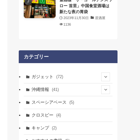
ロー 首里」中国食堂酒場は
新たな夜の胃袋
2023年11月30日
居酒屋
1136
カテゴリー
ガジェット
(72)
(25)
沖縄情報
(41)
(14)
(38)
スペーシアベース
(5)
(4)
(4)
(28)
クロスビー
(4)
(1)
(14)
(8)
(9)
キャンプ
(2)
(12)
(5)
(4)