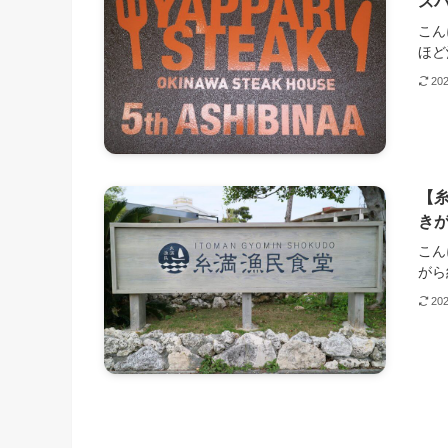
ス
こん
ほど
20
【
きが
こん
がら約
20