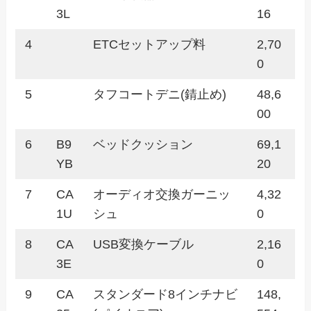
3L
16
4
ETCセットアップ料
2,70
0
5
タフコートデニ(錆止め)
48,6
00
6
B9
ベッドクッション
69,1
YB
20
7
CA
オーディオ交換ガーニッ
4,32
1U
シュ
0
8
CA
USB変換ケーブル
2,16
3E
0
9
CA
スタンダード8インチナビ
148,