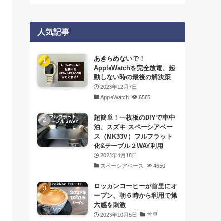
人気記事
あきらめないで！
AppleWatchを完全放電、起
動しない時の最後の解決策
2023年12月7日
AppleWatch
6565
超簡単！一枚板のDIYで車中
泊、スズキ スペーシアベー
ス（MK33V）フルフラット
化&テーブル２WAY利用
2023年4月18日
スペーシアベース
4650
ロッカンコーヒーが首里にオ
ープン、朝６時から利用で第
六感を刺激
2023年10月5日
首里