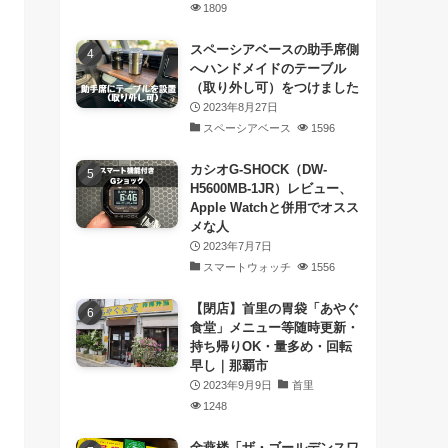
1809
スペーシアベースの助手席側
へハンドメイドのテーブル
（取り外し可）をつけました
2023年8月27日
スペーシアベース
1596
カシオG-SHOCK（DW-
H5600MB-1JR）レビュー、
Apple Watchと併用でオスス
メな人
2023年7月7日
スマートウォッチ
1556
【閉店】首里の胃袋「あやぐ
食堂」メニュー等随時更新・
持ち帰りOK・量多め・回転
早し｜那覇市
2023年9月9日
首里
1248
金燕楼「ザ・ゴールデンスワ