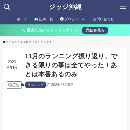
ジッジ沖縄
ホーム
記事一覧
プロフィール
お問い合わせ
＼ 最大7.5%ポイントアップ！ ／
詳細を見る
ホーム
ライフログ
ランニング
11月のランニング振り返り、で
2023
きる限りの事は全てやった！あ
8/05
とは本番あるのみ
広告
2023年8月5日
ランニング