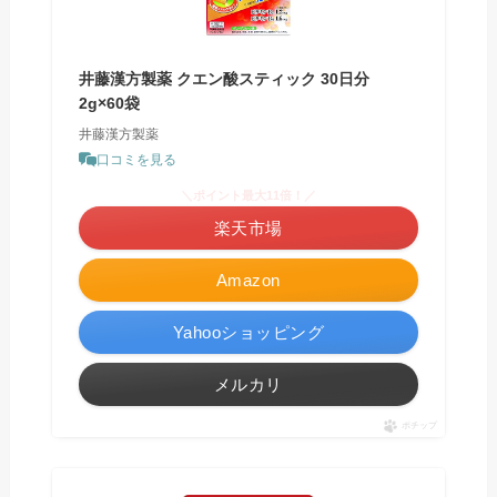
井藤漢方製薬 クエン酸スティック 30日分
2g×60袋
井藤漢方製薬
口コミを見る
＼ポイント最大11倍！／
楽天市場
Amazon
Yahooショッピング
メルカリ
ポチップ