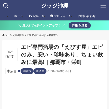
ジッジ沖縄
ホーム
記事一覧
プロフィール
お問い合わせ
＼ 最大7.5%ポイントアップ！ ／
詳細を見る
ホーム
沖縄情報
エリア別にさがす
那覇市
エビ専門酒場の「えびす屋」エビ
2023
のみ、安い・珍味あり、ちょい飲
9/20
みに最高!｜那覇市・栄町
広告
2023年9月20日
那覇市
居酒屋