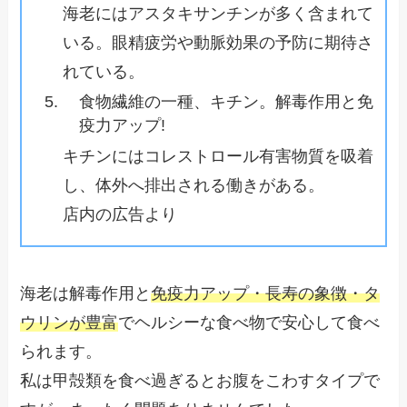
海老にはアスタキサンチンが多く含まれて
いる。眼精疲労や動脈効果の予防に期待さ
れている。
食物繊維の一種、キチン。解毒作用と免
疫力アップ!
キチンにはコレストロール有害物質を吸着
し、体外へ排出される働きがある。
店内の広告より
海老は解毒作用と
免疫力アップ・長寿の象徴・タ
ウリンが豊富
でヘルシーな食べ物で安心して食べ
られます。
私は甲殻類を食べ過ぎるとお腹をこわすタイプで