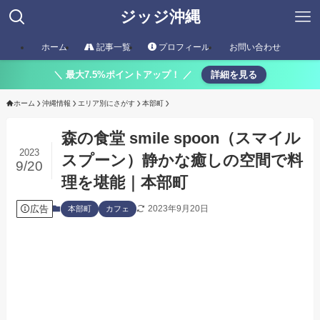
ジッジ沖縄
ホーム
記事一覧
プロフィール
お問い合わせ
＼ 最大7.5%ポイントアップ！ ／
詳細を見る
ホーム
沖縄情報
エリア別にさがす
本部町
森の食堂 smile spoon（スマイル
2023
スプーン）静かな癒しの空間で料
9/20
理を堪能｜本部町
広告
2023年9月20日
本部町
カフェ