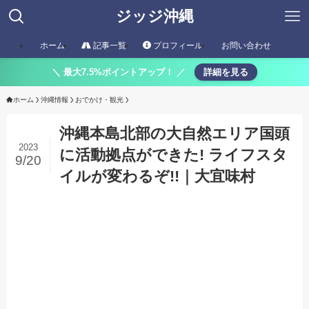
ジッジ沖縄
ホーム
記事一覧
プロフィール
お問い合わせ
＼ 最大7.5%ポイントアップ！ ／
詳細を見る
ホーム
沖縄情報
おでかけ・観光
沖縄本島北部の大自然エリア国頭
2023
に活動拠点ができた! ライフスタ
9/20
イルが変わるぞ!!｜大宜味村