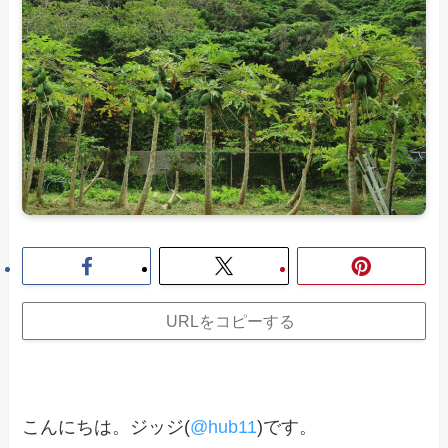
URLをコピーする
こんにちは。ジッジ(
@hub11
)です。