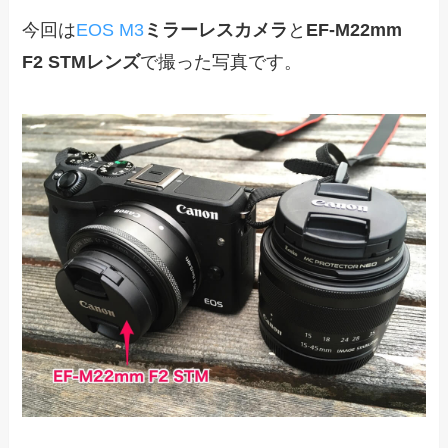
今回は
EOS M3
ミラーレスカメラ
と
EF-M22mm
F2 STMレンズ
で撮った写真です。